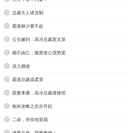
18
总裁大人请克制
19
霸道林少要不起
20
公主嫁到：高冷总裁宠太深
21
婚不由己：腹黑老公强势宠
22
误入婚途
23
霸道总裁温柔宠
24
甜妻来袭，高冷总裁请接招
25
炮灰攻略之步步升妃
26
二叔，求你别宠我
27