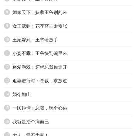
8
媚倾天下：妖孽王爷别乱来
9
女王嫁到：花花宫主太嚣张
10
王妃嫁到：王爷请放手
11
小妾不乖：王爷快到碗里来
12
逐爱游戏：坏蛋总裁你走开
13
追妻进行时：总裁，求放过
14
婚令如山
15
一顾钟情：总裁，玩个心跳
16
我就是治个病而已
17
大人，誓不为妻！