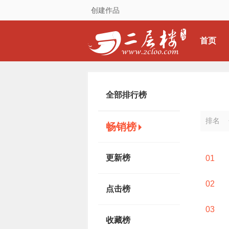
创建作品
首页
全部排行榜
排名
畅销榜
更新榜
01
02
点击榜
03
收藏榜