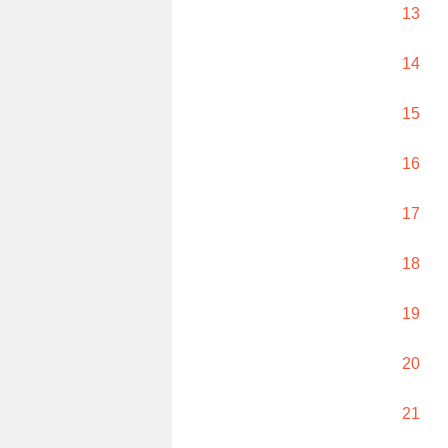
13
14
15
16
17
18
19
20
21