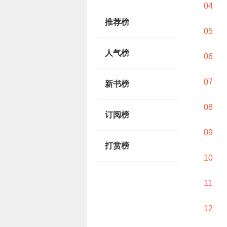
04
推荐榜
05
人气榜
06
07
新书榜
08
订阅榜
09
打赏榜
10
11
12