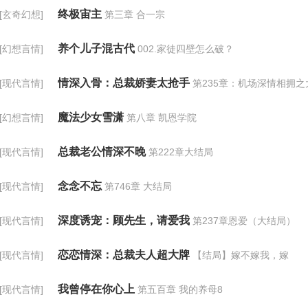
终极宙主
[玄奇幻想]
第三章 合一宗
养个儿子混古代
[幻想言情]
002.家徒四壁怎么破？
情深入骨：总裁娇妻太抢手
[现代言情]
第235章：机场深情相拥之
魔法少女雪潇
[幻想言情]
第八章 凯恩学院
总裁老公情深不晚
[现代言情]
第222章大结局
念念不忘
[现代言情]
第746章 大结局
深度诱宠：顾先生，请爱我
[现代言情]
第237章恩爱（大结局）
恋恋情深：总裁夫人超大牌
[现代言情]
【结局】嫁不嫁我，嫁
我曾停在你心上
[现代言情]
第五百章 我的养母8