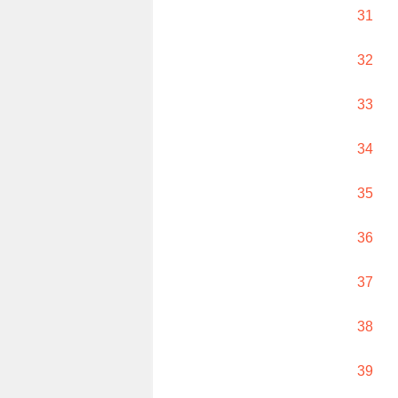
31
32
33
34
35
36
37
38
39