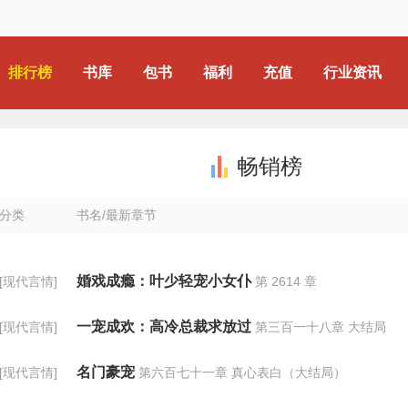
排行榜
书库
包书
福利
充值
行业资讯
畅销榜
分类
书名/最新章节
婚戏成瘾：叶少轻宠小女仆
[现代言情]
第 2614 章
一宠成欢：高冷总裁求放过
[现代言情]
第三百一十八章 大结局
名门豪宠
[现代言情]
第六百七十一章 真心表白（大结局）