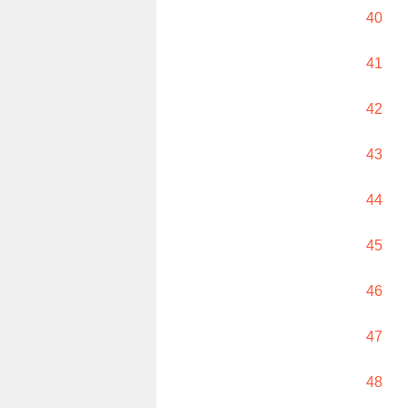
40
41
42
43
44
45
46
47
48